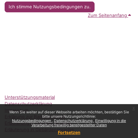
Ich stimme Nutzungsbedingungen zu.
Zum Seitenanfang
Unterstützungsmaterial
Datenschutzerklärung
x
Impressum
Wenn Sie weiter auf dieser Webseite arbeiten möchten, bestätigen Sie
Erklärung zur Barrierefreiheit
bitte unsere Nutzungsrichtlinie:
Nutzungsbedingungen
Datenschutzerklärung
Einwilligung in die
Erläuterung in Leichter Sprache
Verarbeitung freiwillig bereitgestellter Daten
Erläuterung in Gebärdensprache
Fortsetzen